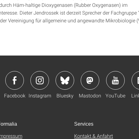
 durch Häm-haltige Dioxygenasen (Rubber Oxygenasen) im
teresse. Dieter Jendrossek ist derzeit Sprecher der Fachgruppe 
“ der Vereinigung für allgemeine und angewandte Mikrobiologie 
Facebook
Instagram
Bluesky
Mastodon
YouTube
Lin
ormalia
Services
Impressum
Kontakt & Anfahrt