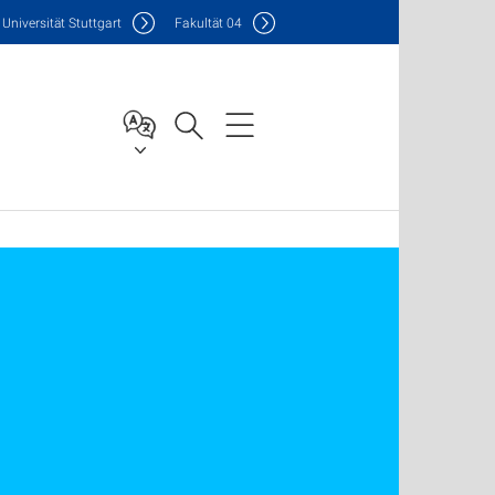
Uni
versität Stuttgart
F
akultät
04