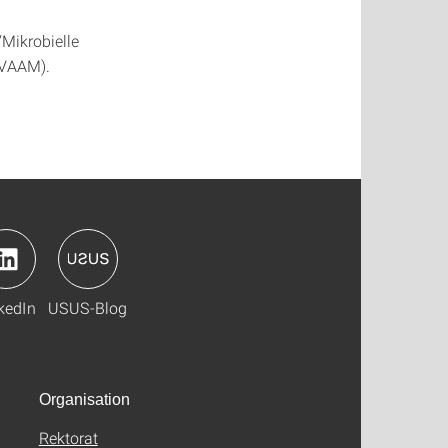
“Mikrobielle
(VAAM).
kedIn
USUS-Blog
Organisation
Rektorat