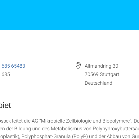
 685 65483
Allmandring 30
 685
70569
Stuttgart
Deutschland
iet
ssek leitet die AG “Mikrobielle Zellbiologie und Biopolymere“. D
en der Bildung und des Metabolismus von Polyhydroxybuttersä
ioplastik), Polyphosphat-Granula (PolyP) und der Abbau von G