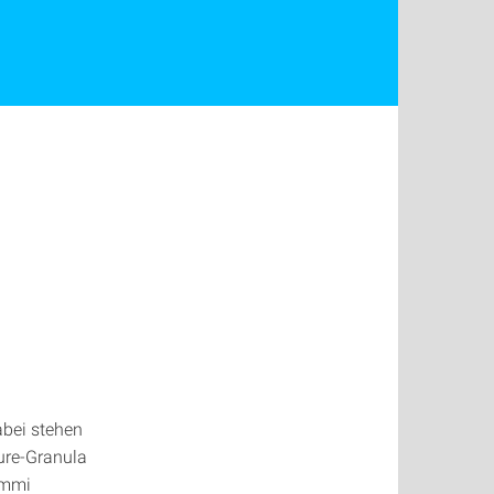
abei stehen
ure-Granula
ummi